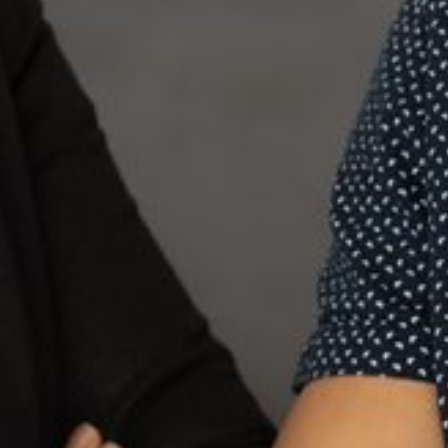
--
--