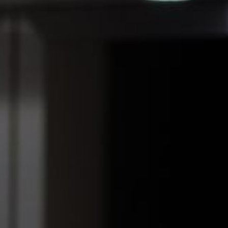
--
--