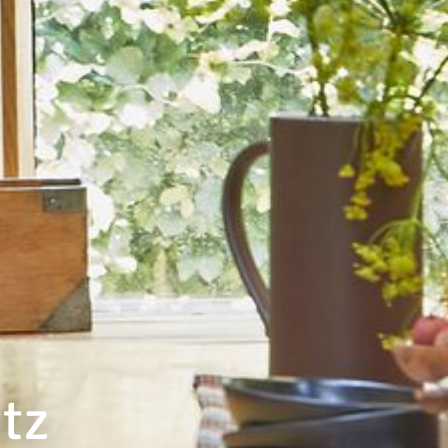
---
---
tz