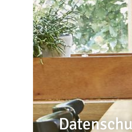
--
--
Datenschu