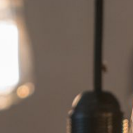
---
---