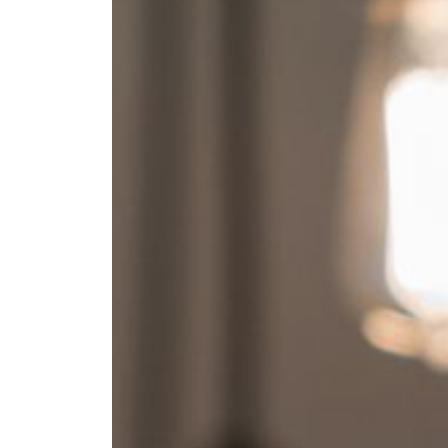
--
--