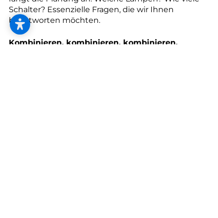
--
Schalter? Essenzielle Fragen, die wir Ihnen
beantworten möchten.
Kombinieren, kombinieren, kombinieren.
Ein gutes Lichtkonzept plant sowohl gerichtetes
Licht als auch gestreutes Licht ein. Tisch- und
Stehleuchten erzeugen unterschiedliche
Lichtebenen. Setzen Sie gezielte, blendfreie
Leuchten für Schreibtische, Arbeitsflächen und
Leseecken ein. Mit Strahlern und Downloads
setzen Sie Ihre Lieblingsmöbel in Szene, während
indirektes Licht Wände oder Decken betont und
Räume offener wirken lässt.
Man sagt, 3 bis 7 überlappende Lichtinseln pro
Raum sind besser als die herkömmliche
Allgemeinbeleuchtung einer Deckenlampe mit
flachem Licht. Probieren Sie’s aus, kombinieren Sie
die Möglichkeiten.