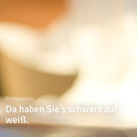
--
--
Prospekte
Da haben Sie’s schwarz auf
weiß.